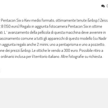
per Pentacon Six o Kiev medio formato, ottimamente tenute:&nbsp;1 Zeiss
8 (150 euro) Regalo in aggiunta fotocamera Pentacon Six in ottime
ati. L ‘ avanzamento della pellicola di questa macchina deve avvenire in
 trascinamento comune a tutti gli apparecchi di questo modello (su Nadir
 aggiunta regalo anche 2 mirini, uno a pentaprisma e uno a pozzetto.
dei prezzi.&nbsp; Le ottiche le vendo a 300 euro. Possibile ritiro a
ario inclusa per il territorio italiano. Altre fotografie su richiesta.