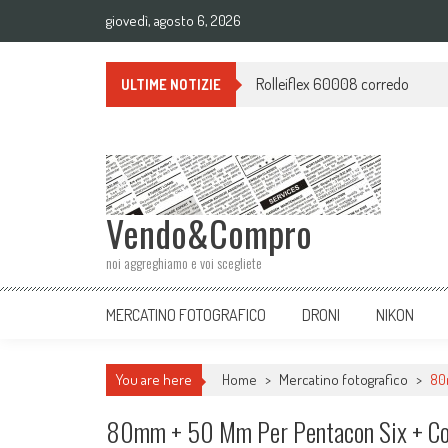
giovedì, agosto 6, 2026
Rolleiflex 60008 corredo
ULTIME NOTIZIE
Vendo&Compro
noi aggreghiamo e voi scegliete
MERCATINO FOTOGRAFICO
DRONI
NIKON
You are here
Home
>
Mercatino fotografico
>
80
80mm + 50 Mm Per Pentacon Six + Co