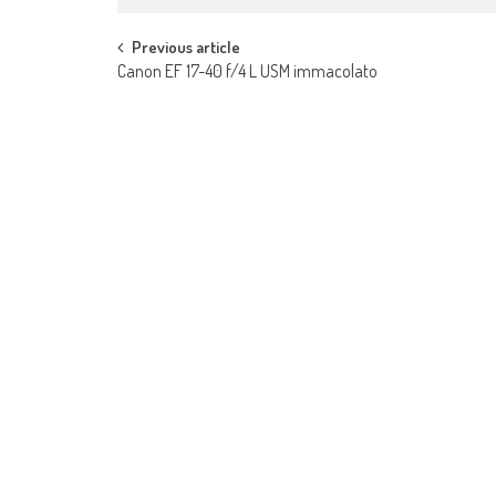
Post navigation
Previous article
Canon EF 17-40 f/4 L USM immacolato