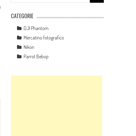
for:
0
CATEGORIE
DJI Phantom
Mercatino fotografico
Nikon
Parrot Bebop