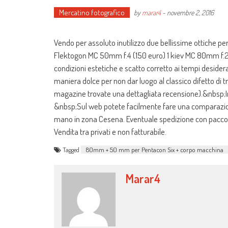
Mercatino fotografico
by
marar4
-
novembre 2, 2016
Vendo per assoluto inutilizzo due bellissime ottiche 
Flektogon MC 50mm f.4 (150 euro) 1 kiev MC 80mm f.2.
condizioni estetiche e scatto corretto ai tempi desider
maniera dolce per non dar luogo al classico difetto di
magazine trovate una dettagliata recensione).&nbsp;In
&nbsp;Sul web potete facilmente fare una comparazione 
mano in zona Cesena. Eventuale spedizione con pacco ordin
Vendita tra privati e non fatturabile.
Tagged
80mm + 50 mm per Pentacon Six + corpo macchina
Marar4