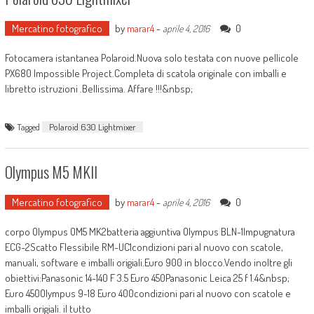
Mercatino fotografico
by
marar4
-
0
aprile 4, 2016
Fotocamera istantanea Polaroid.Nuova solo testata con nuove pellicole
PX680 Impossible Project.Completa di scatola originale con imballi e
libretto istruzioni .Bellissima. Affare !!!&nbsp;
Tagged
Polaroid 630 Lightmixer
Olympus M5 MKII
Mercatino fotografico
by
marar4
-
0
aprile 4, 2016
corpo Olympus OM5 MK2batteria aggiuntiva Olympus BLN-1Impugnatura
ECG-2Scatto Flessibile RM-UC1condizioni pari al nuovo con scatole,
manuali, software e imballi origiali.Euro 900 in blocco.Vendo inoltre gli
obiettivi:Panasonic 14-140 F 3.5 Euro 450Panasonic Leica 25 f 1.4&nbsp;
Euro 450Olympus 9-18 Euro 400condizioni pari al nuovo con scatole e
imballi origiali. il tutto