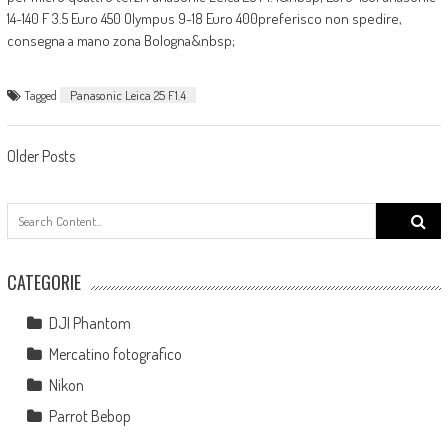
14-140 F 3.5 Euro 450 Olympus 9-18 Euro 400preferisco non spedire,
consegna a mano zona Bologna&nbsp;
Tagged
Panasonic Leica 25 F1.4
Posts navigation
Older Posts
Search
for:
CATEGORIE
DJI Phantom
Mercatino fotografico
Nikon
Parrot Bebop