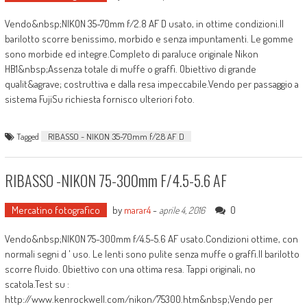
Vendo&nbsp;NIKON 35-70mm f/2.8 AF D usato, in ottime condizioni.Il
barilotto scorre benissimo, morbido e senza impuntamenti. Le gomme
sono morbide ed integre.Completo di paraluce originale Nikon
HB1&nbsp;Assenza totale di muffe o graffi. Obiettivo di grande
qualit&agrave; costruttiva e dalla resa impeccabile.Vendo per passaggio a
sistema FujiSu richiesta fornisco ulteriori foto.
Tagged
RIBASSO - NIKON 35-70mm f/2.8 AF D
RIBASSO -NIKON 75-300mm F/4.5-5.6 AF
Mercatino fotografico
by
marar4
-
0
aprile 4, 2016
Vendo&nbsp;NIKON 75-300mm f/4.5-5.6 AF usato.Condizioni ottime, con
normali segni d ' uso. Le lenti sono pulite senza muffe o graffi.Il barilotto
scorre fluido. Obiettivo con una ottima resa. Tappi originali, no
scatola.Test su :
http://www.kenrockwell.com/nikon/75300.htm&nbsp;Vendo per