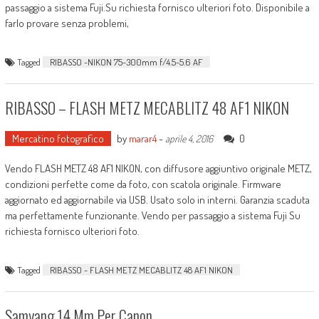
passaggio a sistema Fuji.Su richiesta fornisco ulteriori foto. Disponibile a
farlo provare senza problemi,
Tagged
RIBASSO -NIKON 75-300mm f/4.5-5.6 AF
RIBASSO – FLASH METZ MECABLITZ 48 AF1 NIKON
Mercatino fotografico
by
marar4
-
0
aprile 4, 2016
Vendo FLASH METZ 48 AF1 NIKON, con diffusore aggiuntivo originale METZ,
condizioni perfette come da foto, con scatola originale. Firmware
aggiornato ed aggiornabile via USB. Usato solo in interni. Garanzia scaduta
ma perfettamente funzionante. Vendo per passaggio a sistema Fuji Su
richiesta fornisco ulteriori foto.
Tagged
RIBASSO - FLASH METZ MECABLITZ 48 AF1 NIKON
Samyang 14 Mm Per Canon