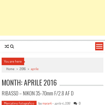
You are here
Home
>
2016
>
aprile
MONTH: APRILE 2016
RIBASSO – NIKON 35-70mm F/2.8 AF D
Mercatino fotografico
by
marar4
-
0
aprile 4, 2016