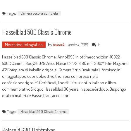
Tagged
Camera oscura completa
Hasselblad 500 Classic Chrome
Mercatino fotografico
by
marar4
-
0
aprile 4, 2016
Hasselblad 500 Classic Chrome. Anno1993 in ottimecondizioni:10022
500C Camera Body20029 Zeiss Planar CF 1/2.8 80 mm.30074 Film Magazine
A12Completa di imballo originale, Camera Strip (maiusata), fornisco in
omaggiotappo copriobbiettivo (non era compreso nella
confezioneoriginale).Certificati, libertti istruzioni in italiano e libro
commemorativo&ldquo;Hasselblad 30 years in space&rdquo;.Dispongo
di altro materiale Hasselblad, accessori
Tagged
Hasselblad 500 Classic Chrome
Polaroid 630 Lightmixer