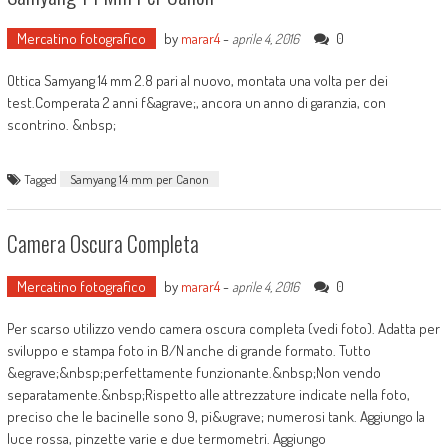
Mercatino fotografico
by
marar4
-
0
aprile 4, 2016
Ottica Samyang 14 mm 2.8 pari al nuovo, montata una volta per dei
test.Comperata 2 anni f&agrave;, ancora un anno di garanzia, con
scontrino. &nbsp;
Tagged
Samyang 14 mm per Canon
Camera Oscura Completa
Mercatino fotografico
by
marar4
-
0
aprile 4, 2016
Per scarso utilizzo vendo camera oscura completa (vedi foto). Adatta per
sviluppo e stampa foto in B/N anche di grande formato. Tutto
&egrave;&nbsp;perfettamente funzionante.&nbsp;Non vendo
separatamente.&nbsp;Rispetto alle attrezzature indicate nella foto,
preciso che le bacinelle sono 9, pi&ugrave; numerosi tank. Aggiungo la
luce rossa, pinzette varie e due termometri. Aggiungo