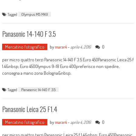
Tagged
Olympus M5 MKII
Panasonic 14-140 F 3.5
Mercatino fotografico
by
marar4
-
0
aprile 4, 2016
per micro quattro terzi Panasonic 14-140 F 3.5 Euro 450Panasonic Leica 25 f
1.4&nbsp; Euro 450Olympus 9-18 Euro 400preferisco non spedire,
consegna a mano zona Bologna&nbsp;
Tagged
Panasonic 14-140 F 3.5
Panasonic Leica 25 F1.4
Mercatino fotografico
by
marar4
-
0
aprile 4, 2016
per micro quattro terzi Panasonic Leica 25 f 1.4&nbsp; Euro 450Panasonic