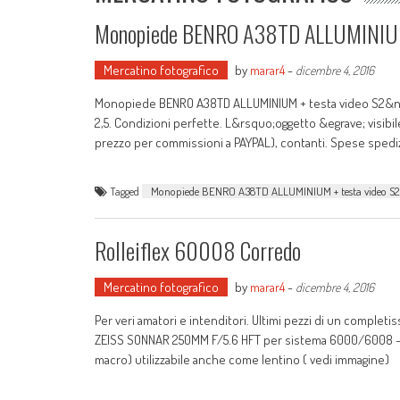
Monopiede BENRO A38TD ALLUMINIUM
Mercatino fotografico
by
marar4
-
dicembre 4, 2016
Monopiede BENRO A38TD ALLUMINIUM + testa video S2&nbsp; 
2,5. Condizioni perfette. L&rsquo;oggetto &egrave; visibil
prezzo per commissioni a PAYPAL), contanti. Spese spedizi
Tagged
Monopiede BENRO A38TD ALLUMINIUM + testa video S2
Rolleiflex 60008 Corredo
Mercatino fotografico
by
marar4
-
dicembre 4, 2016
Per veri amatori e intenditori. Ultimi pezzi di un completi
ZEISS SONNAR 250MM F/5.6 HFT per sistema 6000/6008 - Mi
macro) utilizzabile anche come lentino ( vedi immagine)