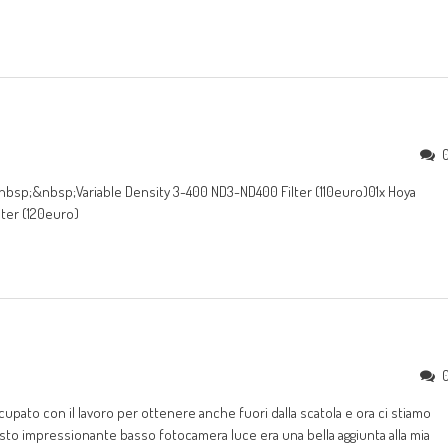
nbsp;&nbsp;Variable Density 3-400 ND3-ND400 Filter (110euro)01x Hoya
ter (120euro)
upato con il lavoro per ottenere anche fuori dalla scatola e ora ci stiamo
sto impressionante basso fotocamera luce era una bella aggiunta alla mia