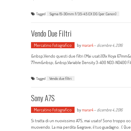
Tagged
Sigma 15-30mm f/3.5-4.5 EX DG (per Canon)
Vendo Due Filtri
Mercatino fotografico
by
marar4
-
dicembre 4, 2016
&nbsp;Vendo questi due filtri (Mai usati)01x Hoya 67mm&
77mm&nbsp; &nbsp;Variable Density 3-400 ND3-ND400 Fil
Tagged
Vendo due filtri
Sony A7S
Mercatino fotografico
by
marar4
-
dicembre 4, 2016
Si tratta di un nuovissimo A7S, mai usato! Sono troppo occ
muovendo. La mia perdita &egrave; il tuo guadagno. :( Que