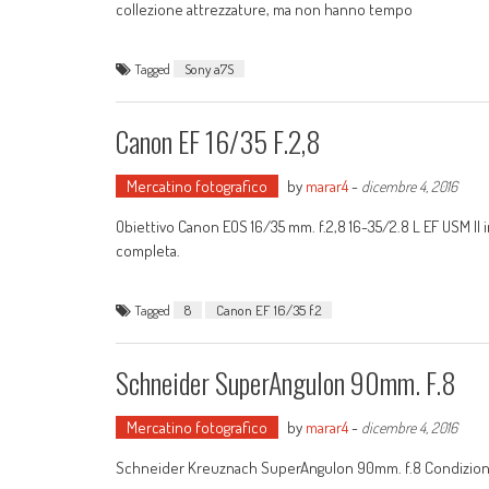
collezione attrezzature, ma non hanno tempo
Tagged
Sony a7S
Canon EF 16/35 F.2,8
Mercatino fotografico
by
marar4
-
dicembre 4, 2016
Obiettivo Canon EOS 16/35 mm. f.2,8 16-35/2.8 L EF USM II
completa.
Tagged
8
Canon EF 16/35 f.2
Schneider SuperAngulon 90mm. F.8
Mercatino fotografico
by
marar4
-
dicembre 4, 2016
Schneider Kreuznach SuperAngulon 90mm. f.8 Condizioni Ot