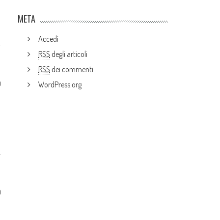
META
Accedi
RSS
degli articoli
RSS
dei commenti
0
WordPress.org
0