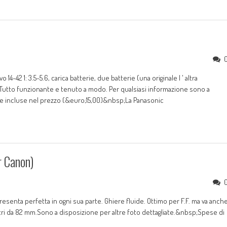
-42 1: 3.5-5.6, carica batterie, due batterie (una originale l ' altra
Tutto funzionante e tenuto a modo. Per qualsiasi informazione sono a
ne incluse nel prezzo (&euro;15,00)&nbsp;La Panasonic
 Canon)
esenta perfetta in ogni sua parte. Ghiere fluide. Ottimo per F.F. ma va anch
filtri da 82 mm.Sono a disposizione per altre foto dettagliate.&nbsp;Spese di