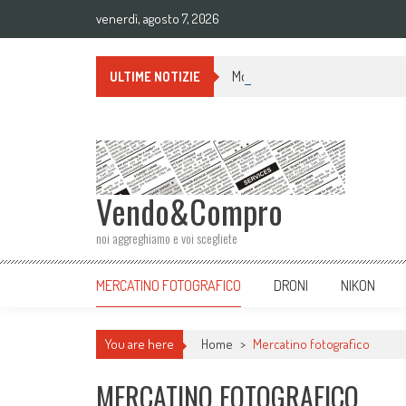
venerdì, agosto 7, 2026
Monopiede BENRO A38TD ALLUMI
ULTIME NOTIZIE
Vendo&Compro
noi aggreghiamo e voi scegliete
MERCATINO FOTOGRAFICO
DRONI
NIKON
You are here
Home
>
Mercatino fotografico
MERCATINO FOTOGRAFICO