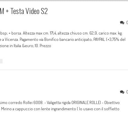
 + Testa Video S2
+ borsa. Altezza max cm. 171,4, altezza chiuso cm. 62,9, carico max. kg.
e a Vicenza. Pagamento via Bonifico bancario anticipato, PAYPAL (+3,75% del
one in Italia &euro; 10. Prezzo
ssimo corredo Rollei 6008. - Valigetta rigida ORIGINALE ROLLEI - Obiettivo
rino a cappuccio con lente ingrandimento ( lo usavo con il soffietto