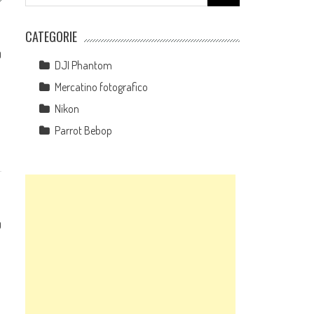
for:
CATEGORIE
0
DJI Phantom
Mercatino fotografico
Nikon
Parrot Bebop
0