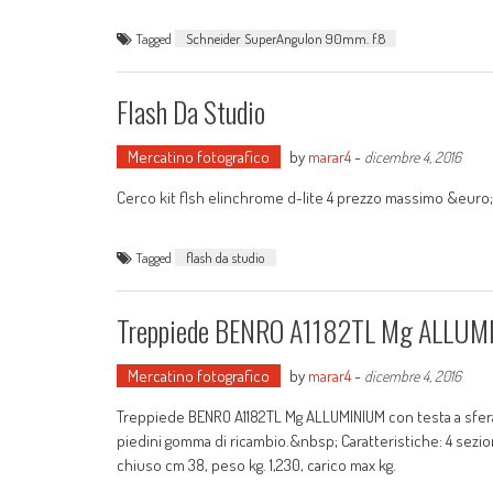
Tagged
Schneider SuperAngulon 90mm. f.8
Flash Da Studio
Mercatino fotografico
by
marar4
-
dicembre 4, 2016
Cerco kit flsh elinchrome d-lite 4 prezzo massimo &euro;
Tagged
flash da studio
Treppiede BENRO A1182TL Mg ALLUMI
Mercatino fotografico
by
marar4
-
dicembre 4, 2016
Treppiede BENRO A1182TL Mg ALLUMINIUM con testa a sfera N
piedini gomma di ricambio.&nbsp; Caratteristiche: 4 sezio
chiuso cm 38, peso kg. 1,230, carico max kg.