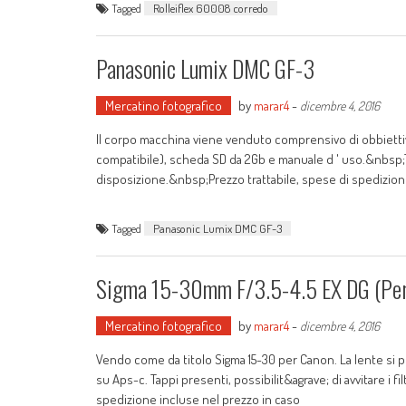
Tagged
Rolleiflex 60008 corredo
Panasonic Lumix DMC GF-3
Mercatino fotografico
by
marar4
-
dicembre 4, 2016
Il corpo macchina viene venduto comprensivo di obbiettivo 14
compatibile), scheda SD da 2Gb e manuale d ' uso.&nbsp;
disposizione.&nbsp;Prezzo trattabile, spese di spedizio
Tagged
Panasonic Lumix DMC GF-3
Sigma 15-30mm F/3.5-4.5 EX DG (per
Mercatino fotografico
by
marar4
-
dicembre 4, 2016
Vendo come da titolo Sigma 15-30 per Canon. La lente si pr
su Aps-c. Tappi presenti, possibilit&agrave; di avvitare i 
spedizione incluse nel prezzo in caso