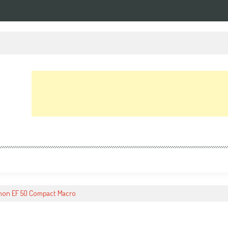
NIUM + testa video S2
non EF 50 Compact Macro