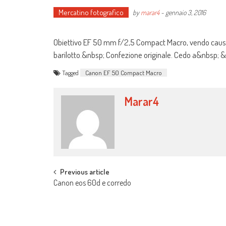
Mercatino fotografico
by
marar4
-
gennaio 3, 2016
Obiettivo EF 50 mm f/2,5 Compact Macro, vendo causa in
barilotto.&nbsp; Confezione originale. Cedo a&nbsp;
Tagged
Canon EF 50 Compact Macro
Marar4
Post navigation
Previous article
Canon eos 60d e corredo