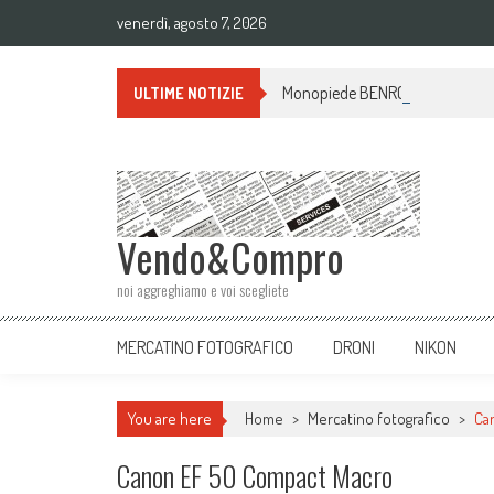
venerdì, agosto 7, 2026
Monopiede BENRO A38TD ALLUMI
ULTIME NOTIZIE
Vendo&Compro
noi aggreghiamo e voi scegliete
MERCATINO FOTOGRAFICO
DRONI
NIKON
You are here
Home
>
Mercatino fotografico
>
Ca
Canon EF 50 Compact Macro