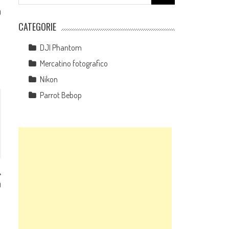
for:
0
CATEGORIE
DJI Phantom
Mercatino fotografico
Nikon
Parrot Bebop
0