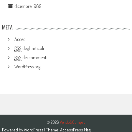
dicembre 1969
META
Accedi
RSS
degli articoli
RSS
dei commenti
WordPress.org
© 2026
Vendo&Compro
Powered by
WordPress
| Theme:
AccessPress Mag