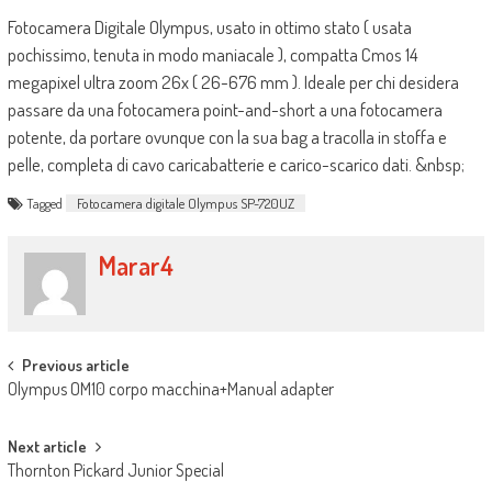
Fotocamera Digitale Olympus, usato in ottimo stato ( usata
pochissimo, tenuta in modo maniacale ), compatta Cmos 14
megapixel ultra zoom 26x ( 26-676 mm ). Ideale per chi desidera
passare da una fotocamera point-and-short a una fotocamera
potente, da portare ovunque con la sua bag a tracolla in stoffa e
pelle, completa di cavo caricabatterie e carico-scarico dati. &nbsp;
Tagged
Fotocamera digitale Olympus SP-720UZ
Marar4
Post navigation
Previous article
Olympus OM10 corpo macchina+Manual adapter
Next article
Thornton Pickard Junior Special