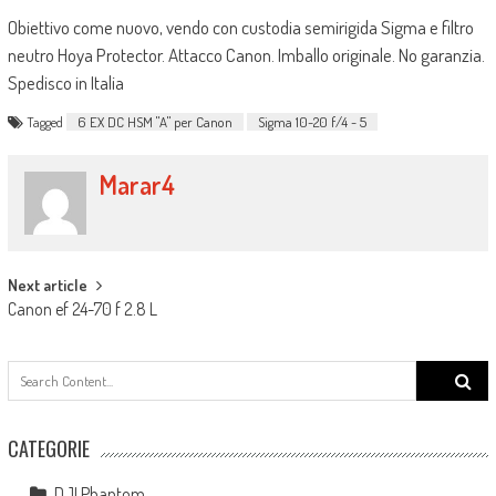
Obiettivo come nuovo, vendo con custodia semirigida Sigma e filtro
neutro Hoya Protector. Attacco Canon. Imballo originale. No garanzia.
Spedisco in Italia
Tagged
6 EX DC HSM "A" per Canon
Sigma 10-20 f/4 - 5
Marar4
Post navigation
Next article
Canon ef 24-70 f 2.8 L
Search
for:
CATEGORIE
DJI Phantom