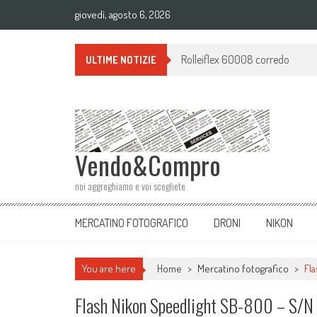
giovedì, agosto 6, 2026
Monopiede BENRO A38TD ALLUMI
ULTIME NOTIZIE
Vendo&Compro
noi aggreghiamo e voi scegliete
MERCATINO FOTOGRAFICO
DRONI
NIKON
You are here
Home
>
Mercatino fotografico
>
Fl
Flash Nikon Speedlight SB-800 – S