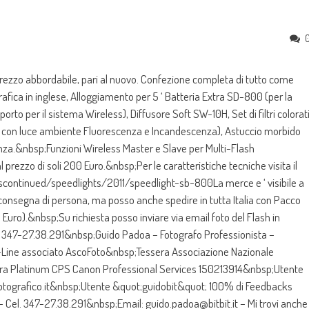
prezzo abbordabile, pari al nuovo. Confezione completa di tutto come
rafica in inglese, Alloggiamento per 5 ‘ Batteria Extra SD-800 (per la
porto per il sistema Wireless), Diffusore Soft SW-10H, Set di filtri colorat
co con luce ambiente Fluorescenza e Incandescenza), Astuccio morbido
a.&nbsp;Funzioni Wireless Master e Slave per Multi-Flash
prezzo di soli 200 Euro.&nbsp;Per le caratteristiche tecniche visita il
iscontinued/speedlights/2011/speedlight-sb-800La merce e ‘ visibile a
consegna di persona, ma posso anche spedire in tutta Italia con Pacco
0 Euro).&nbsp;Su richiesta posso inviare via email foto del Flash in
l. 347-27.38.291&nbsp;Guido Padoa – Fotografo Professionista –
-Line associato AscoFoto&nbsp;Tessera Associazione Nazionale
era Platinum CPS Canon Professional Services 150213914&nbsp;Utente
fotografico.it&nbsp;Utente &quot;guidobit&quot; 100% di Feedbacks
– Cel. 347-27.38.291&nbsp;Email: guido.padoa@bitbit.it – Mi trovi anche