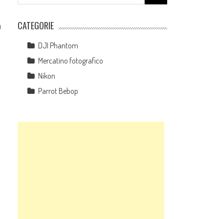
for:
CATEGORIE
0
DJI Phantom
Mercatino fotografico
Nikon
i
Parrot Bebop