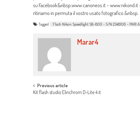
su Facebook&nbsp;www.canoneos.it – www.nikond.it – w
ritiriamo in permuta il vostro usato fotografico.&nbsp;
Tagged
Flash Nikon Speedlight SB-800 - S/N 2348106 - PA
Marar4
Post navigation
Previous article
Kit flash studio Elinchrom D-Lite 4 it