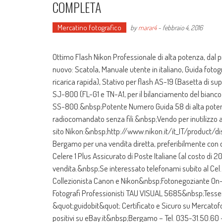
COMPLETA
Mercatino fotografico
by
marar4
-
febbraio 4, 2016
Ottimo Flash Nikon Professionale di alta potenza, dal 
nuovo: Scatola, Manuale utente in italiano, Guida fotog
ricarica rapida), Stativo per flash AS-19 (Basetta di sup
SJ-800 (FL-G1 e TN-A1, per il bilanciamento del bian
SS-800.&nbsp;Potente Numero Guida 58 di alta potenz
radiocomandato senza fili.&nbsp;Vendo per inutilizzo al 
sito Nikon:&nbsp;http://www.nikon.it/it_IT/product/d
Bergamo per una vendita diretta, preferibilmente con 
Celere 1 Plus Assicurato di Poste Italiane (al costo di 2
vendita.&nbsp;Se interessato telefonami subito al Ce
Collezionista Canon e Nikon&nbsp;Fotonegoziante On
Fotografi Professionisti TAU VISUAL 5685&nbsp;Tess
&quot;guidobit&quot; Certificato e Sicuro su Mercato
positivi su eBay.it&nbsp;Bergamo – Tel. 035-31.50.60 