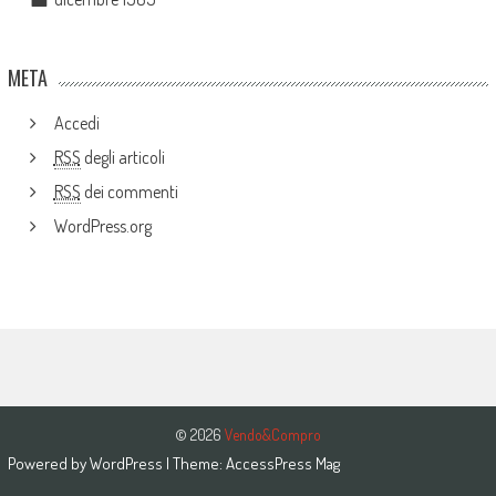
META
Accedi
RSS
degli articoli
RSS
dei commenti
WordPress.org
© 2026
Vendo&Compro
Powered by
WordPress
| Theme:
AccessPress Mag