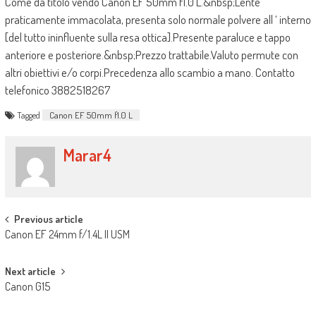
Come da titolo vendo Canon EF 50mm f1.0 L.&nbsp;Lente
praticamente immacolata, presenta solo normale polvere all ‘ interno
[del tutto ininfluente sulla resa ottica].Presente paraluce e tappo
anteriore e posteriore.&nbsp;Prezzo trattabile.Valuto permute con
altri obiettivi e/o corpi.Precedenza allo scambio a mano. Contatto
telefonico 3882518267
Tagged
Canon EF 50mm f1.0 L
Marar4
Post navigation
Previous article
Canon EF 24mm f/1.4L II USM
Next article
Canon G15