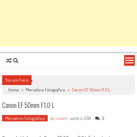
You are here
Home
>
Mercatino fotografico
>
Canon EF 50mm f1.0 L
Canon EF 50mm F1.0 L
Mercatino fotografico
0
by
marar4
-
aprile 4, 2016