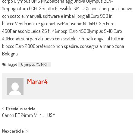
corpo Olympus OM5 MK2batteria aggiuntiva Olympus BLN-
1Impugnatura ECG-2Scatto Flessibile RM-UC1condizioni pari al nuovo
con scatole, manuali, software e imballi origiali.Euro 900 in
blocco.Vendo inoltre gli obiettivi:Panasonic 14-140 F 3.5 Euro
450Panasonic Leica 25 f 1.4&nbsp; Euro 450Olympus 9-18 Euro
400condizioni pari al nuovo con scatole e imballi origiali. il tutto in
blocco Euro 2000preferisco non spedire, consegna a mano zona
Bologna
Tagged
Olympus M5 MKII
Marar4
Post navigation
Previous article
Canon EF 24mm f/1.4L II USM
Next article