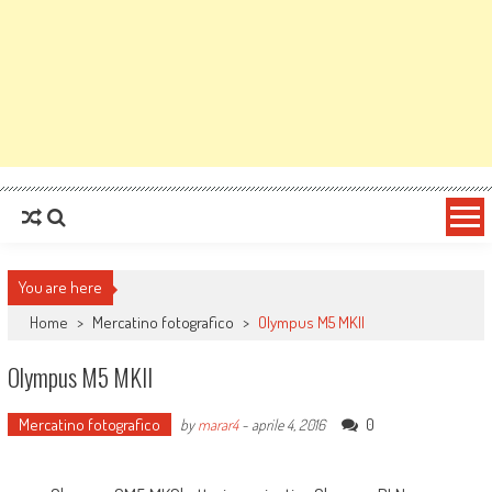
You are here
Home
>
Mercatino fotografico
>
Olympus M5 MKII
Olympus M5 MKII
Mercatino fotografico
0
by
marar4
-
aprile 4, 2016