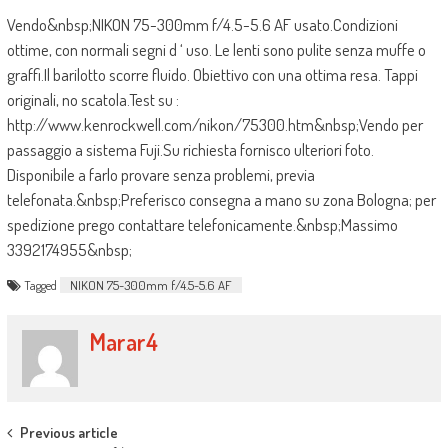
Vendo&nbsp;NIKON 75-300mm f/4.5-5.6 AF usato.Condizioni
ottime, con normali segni d ‘ uso. Le lenti sono pulite senza muffe o
graffi.Il barilotto scorre fluido. Obiettivo con una ottima resa. Tappi
originali, no scatola.Test su :
http://www.kenrockwell.com/nikon/75300.htm&nbsp;Vendo per
passaggio a sistema Fuji.Su richiesta fornisco ulteriori foto.
Disponibile a farlo provare senza problemi, previa
telefonata.&nbsp;Preferisco consegna a mano su zona Bologna; per
spedizione prego contattare telefonicamente.&nbsp;Massimo
3392174955&nbsp;
Tagged
NIKON 75-300mm f/4.5-5.6 AF
Marar4
Post navigation
Previous article