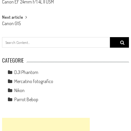
Canon EF 24mm f/1.4L II USM
Next article
Canon G15
Search
for:
CATEGORIE
DJI Phantom
Mercatino fotografico
Nikon
Parrot Bebop