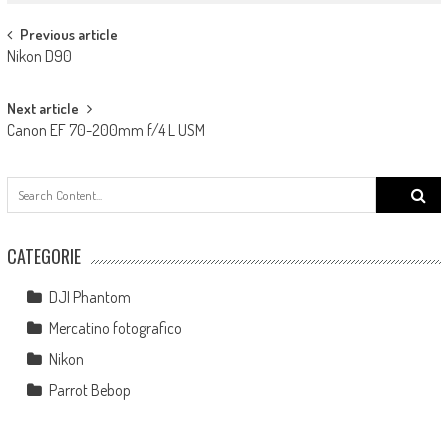
Post navigation
Previous article
Nikon D90
Next article
Canon EF 70-200mm f/4 L USM
Search
for:
CATEGORIE
DJI Phantom
Mercatino fotografico
Nikon
Parrot Bebop