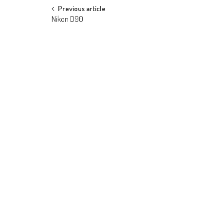
Post navigation
Previous article
Nikon D90