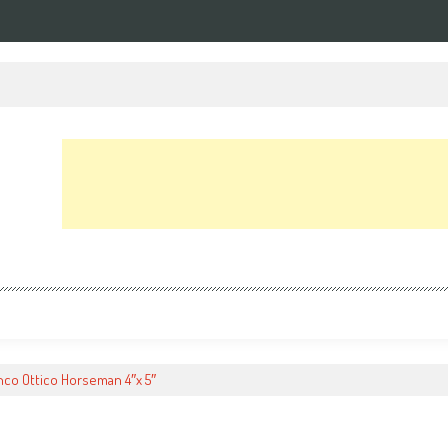
nco Ottico Horseman 4″x 5″