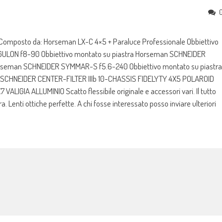
omposto da: Horseman LX-C 4×5 + Paraluce Professionale Obbiettivo
ULON f8-90 Obbiettivo montato su piastra Horseman SCHNEIDER
orseman SCHNEIDER SYMMAR-S f5.6-240 Obbiettivo montato su piastra
CHNEIDER CENTER-FILTER IIIb 10-CHASSIS FIDELYTY 4X5 POLAROID
GIA ALLUMINIO Scatto flessibile originale e accessori vari. Il tutto
Lenti ottiche perfette. A chi fosse interessato posso inviare ulteriori