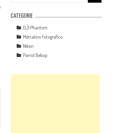
for:
0
CATEGORIE
DJI Phantom
Mercatino fotografico
Nikon
Parrot Bebop