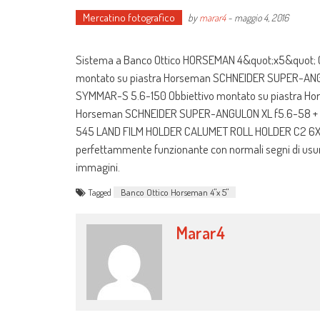
Mercatino fotografico
by
marar4
-
maggio 4, 2016
Sistema a Banco Ottico HORSEMAN 4&quot;x5&quot; C
montato su piastra Horseman SCHNEIDER SUPER-ANG
SYMMAR-S 5.6-150 Obbiettivo montato su piastra H
Horseman SCHNEIDER SUPER-ANGULON XL f5.6-58 + S
545 LAND FILM HOLDER CALUMET ROLL HOLDER C2 6X7 VALI
perfettammente funzionante con normali segni di usura. 
immagini.
Tagged
Banco Ottico Horseman 4"x 5"
Marar4