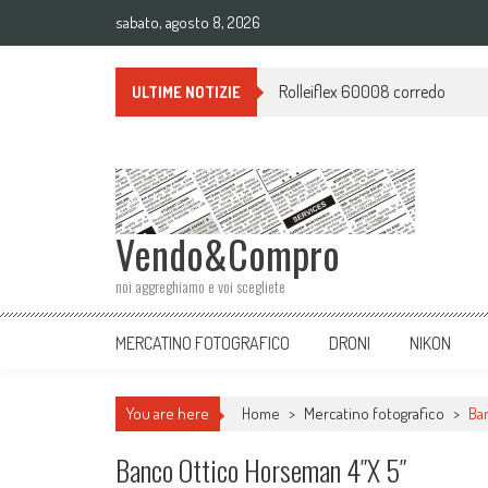
sabato, agosto 8, 2026
Rolleiflex 60008 corredo
ULTIME NOTIZIE
Vendo&Compro
noi aggreghiamo e voi scegliete
MERCATINO FOTOGRAFICO
DRONI
NIKON
You are here
Home
>
Mercatino fotografico
>
Ba
Banco Ottico Horseman 4″x 5″