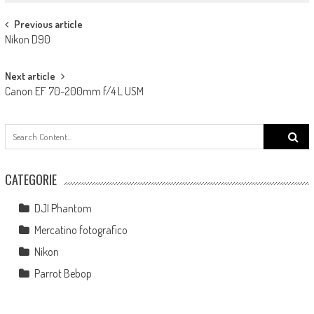
Post navigation
Previous article
Nikon D90
Next article
Canon EF 70-200mm f/4 L USM
Search
for:
CATEGORIE
DJI Phantom
Mercatino fotografico
Nikon
Parrot Bebop