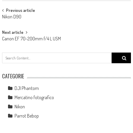
Post navigation
Previous article
Nikon D90
Next article
Canon EF 70-200mm f/4 L USM
Search
for:
CATEGORIE
DJI Phantom
Mercatino fotografico
Nikon
Parrot Bebop