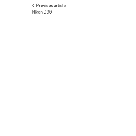
Post navigation
Previous article
Nikon D90