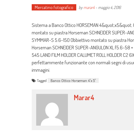
Mercatino fotografico
by
marar4
-
maggio 4, 2016
Sistema a Banco Ottico HORSEMAN 4&quot;x5&quot; C
montato su piastra Horseman SCHNEIDER SUPER-ANG
SYMMAR-S 5.6-150 Obbiettivo montato su piastra H
Horseman SCHNEIDER SUPER-ANGULON XL f5.6-58 + S
545 LAND FILM HOLDER CALUMET ROLL HOLDER C2 6X7 VALI
perfettammente funzionante con normali segni di usura. 
immagini.
Tagged
Banco Ottico Horseman 4"x 5"
Marar4