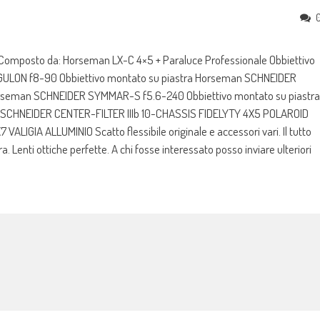
omposto da: Horseman LX-C 4×5 + Paraluce Professionale Obbiettivo
ULON f8-90 Obbiettivo montato su piastra Horseman SCHNEIDER
orseman SCHNEIDER SYMMAR-S f5.6-240 Obbiettivo montato su piastra
CHNEIDER CENTER-FILTER IIIb 10-CHASSIS FIDELYTY 4X5 POLAROID
GIA ALLUMINIO Scatto flessibile originale e accessori vari. Il tutto
Lenti ottiche perfette. A chi fosse interessato posso inviare ulteriori