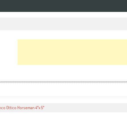
nco Ottico Horseman 4″x 5″