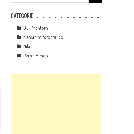
for:
0
CATEGORIE
DJI Phantom
Mercatino fotografico
Nikon
Parrot Bebop