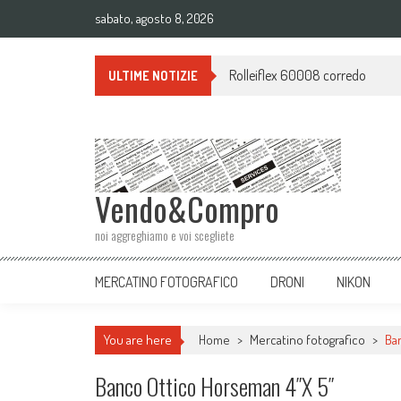
sabato, agosto 8, 2026
Rolleiflex 60008 corredo
ULTIME NOTIZIE
Vendo&Compro
noi aggreghiamo e voi scegliete
MERCATINO FOTOGRAFICO
DRONI
NIKON
You are here
Home
>
Mercatino fotografico
>
Ba
Banco Ottico Horseman 4″x 5″