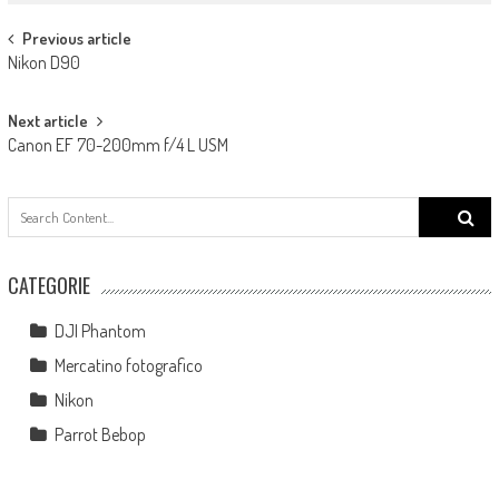
Post navigation
Previous article
Nikon D90
Next article
Canon EF 70-200mm f/4 L USM
Search
for:
CATEGORIE
DJI Phantom
Mercatino fotografico
Nikon
Parrot Bebop