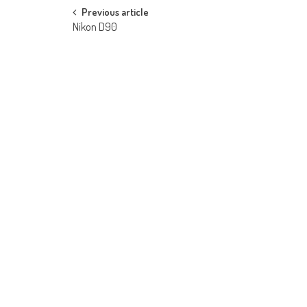
Post navigation
Previous article
Nikon D90