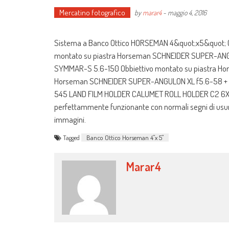
Mercatino fotografico
by
marar4
-
maggio 4, 2016
Sistema a Banco Ottico HORSEMAN 4&quot;x5&quot; C
montato su piastra Horseman SCHNEIDER SUPER-ANG
SYMMAR-S 5.6-150 Obbiettivo montato su piastra H
Horseman SCHNEIDER SUPER-ANGULON XL f5.6-58 + S
545 LAND FILM HOLDER CALUMET ROLL HOLDER C2 6X7 VALI
perfettammente funzionante con normali segni di usura. 
immagini.
Tagged
Banco Ottico Horseman 4"x 5"
Marar4