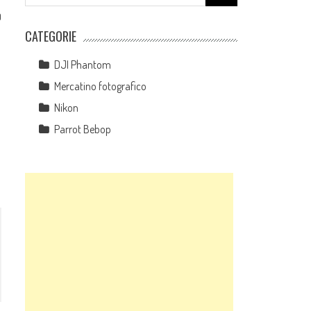
for:
0
CATEGORIE
DJI Phantom
Mercatino fotografico
Nikon
Parrot Bebop