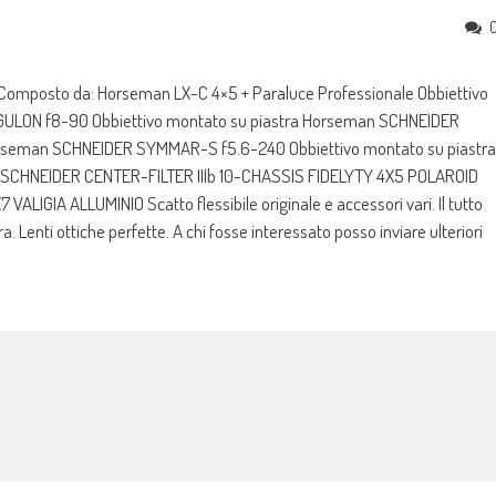
omposto da: Horseman LX-C 4×5 + Paraluce Professionale Obbiettivo
ULON f8-90 Obbiettivo montato su piastra Horseman SCHNEIDER
orseman SCHNEIDER SYMMAR-S f5.6-240 Obbiettivo montato su piastra
CHNEIDER CENTER-FILTER IIIb 10-CHASSIS FIDELYTY 4X5 POLAROID
GIA ALLUMINIO Scatto flessibile originale e accessori vari. Il tutto
Lenti ottiche perfette. A chi fosse interessato posso inviare ulteriori