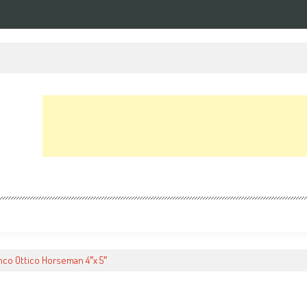
NIUM + testa video S2
nco Ottico Horseman 4″x 5″