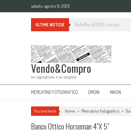
sabato, agosto 8, 2026
Monopiede BENRO A38TD ALLUMI
ULTIME NOTIZIE
Vendo&Compro
noi aggreghiamo e voi scegliete
MERCATINO FOTOGRAFICO
DRONI
NIKON
You are here
Home
>
Mercatino fotografico
>
Ba
Banco Ottico Horseman 4″x 5″