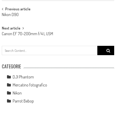
Post navigation
Previous article
Nikon D90
Next article
Canon EF 70-200mm f/4 L USM
Search
for:
CATEGORIE
DJI Phantom
Mercatino fotografico
Nikon
Parrot Bebop