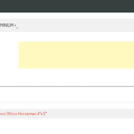
NIUM + testa video S2
nco Ottico Horseman 4″x 5″