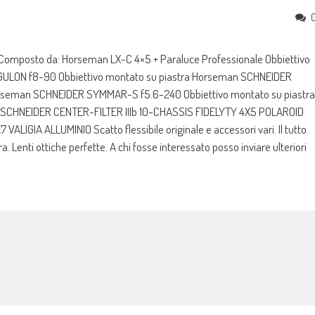
omposto da: Horseman LX-C 4×5 + Paraluce Professionale Obbiettivo
ULON f8-90 Obbiettivo montato su piastra Horseman SCHNEIDER
orseman SCHNEIDER SYMMAR-S f5.6-240 Obbiettivo montato su piastra
CHNEIDER CENTER-FILTER IIIb 10-CHASSIS FIDELYTY 4X5 POLAROID
GIA ALLUMINIO Scatto flessibile originale e accessori vari. Il tutto
Lenti ottiche perfette. A chi fosse interessato posso inviare ulteriori