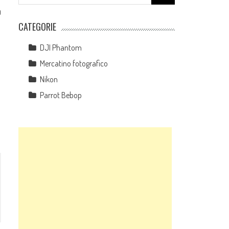
for:
0
CATEGORIE
DJI Phantom
Mercatino fotografico
Nikon
Parrot Bebop