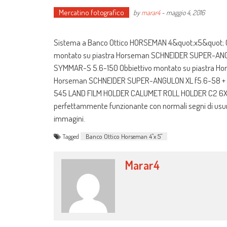
Mercatino fotografico
by
marar4
-
maggio 4, 2016
Sistema a Banco Ottico HORSEMAN 4&quot;x5&quot; C
montato su piastra Horseman SCHNEIDER SUPER-ANG
SYMMAR-S 5.6-150 Obbiettivo montato su piastra H
Horseman SCHNEIDER SUPER-ANGULON XL f5.6-58 + S
545 LAND FILM HOLDER CALUMET ROLL HOLDER C2 6X7 VALI
perfettammente funzionante con normali segni di usura. 
immagini.
Tagged
Banco Ottico Horseman 4"x 5"
Marar4