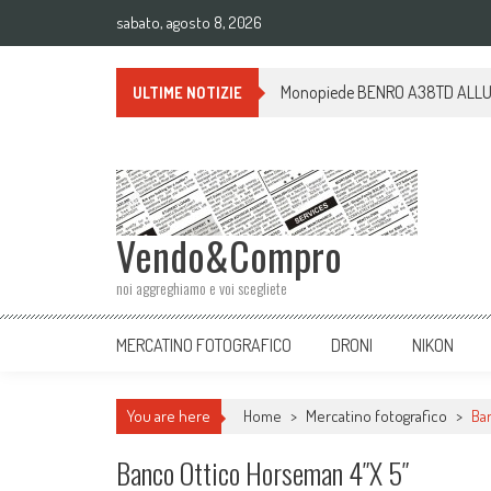
sabato, agosto 8, 2026
Monopiede BENRO A38TD ALLUMI
ULTIME NOTIZIE
Vendo&Compro
noi aggreghiamo e voi scegliete
MERCATINO FOTOGRAFICO
DRONI
NIKON
You are here
Home
>
Mercatino fotografico
>
Ba
Banco Ottico Horseman 4″x 5″