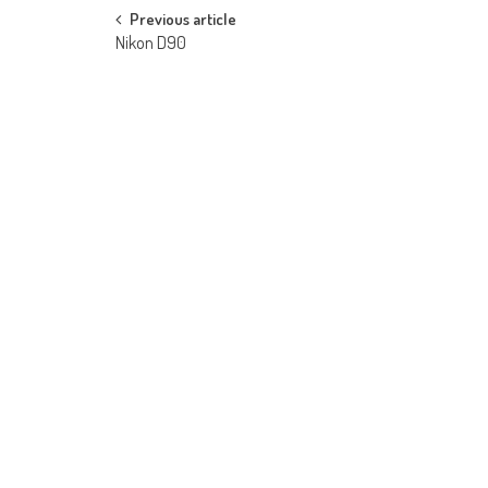
Post navigation
Previous article
Nikon D90