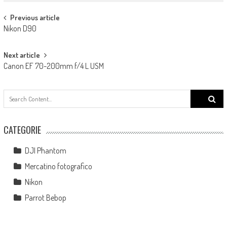
Post navigation
Previous article
Nikon D90
Next article
Canon EF 70-200mm f/4 L USM
Search
for:
CATEGORIE
DJI Phantom
Mercatino fotografico
Nikon
Parrot Bebop