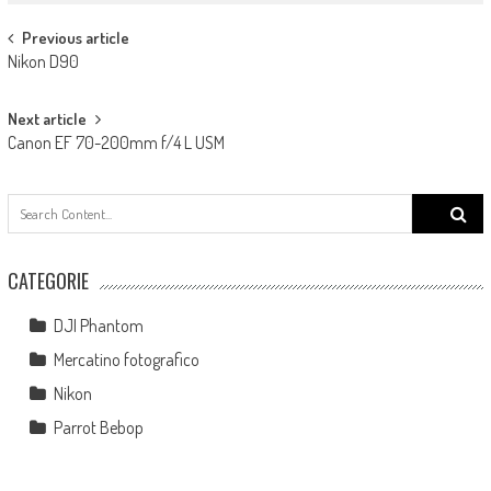
Post navigation
Previous article
Nikon D90
Next article
Canon EF 70-200mm f/4 L USM
Search
for:
CATEGORIE
DJI Phantom
Mercatino fotografico
Nikon
Parrot Bebop