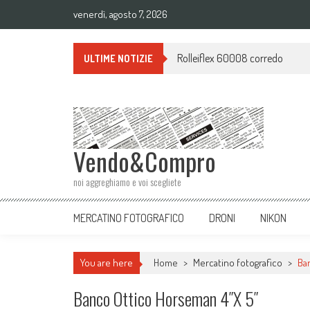
venerdì, agosto 7, 2026
Rolleiflex 60008 corredo
ULTIME NOTIZIE
Vendo&Compro
noi aggreghiamo e voi scegliete
MERCATINO FOTOGRAFICO
DRONI
NIKON
You are here
Home
>
Mercatino fotografico
>
Ba
Banco Ottico Horseman 4″x 5″