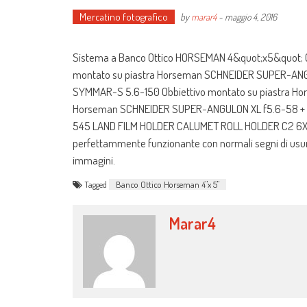
Mercatino fotografico
by
marar4
-
maggio 4, 2016
Sistema a Banco Ottico HORSEMAN 4&quot;x5&quot; C
montato su piastra Horseman SCHNEIDER SUPER-ANG
SYMMAR-S 5.6-150 Obbiettivo montato su piastra H
Horseman SCHNEIDER SUPER-ANGULON XL f5.6-58 + S
545 LAND FILM HOLDER CALUMET ROLL HOLDER C2 6X7 VALI
perfettammente funzionante con normali segni di usura. 
immagini.
Tagged
Banco Ottico Horseman 4"x 5"
Marar4