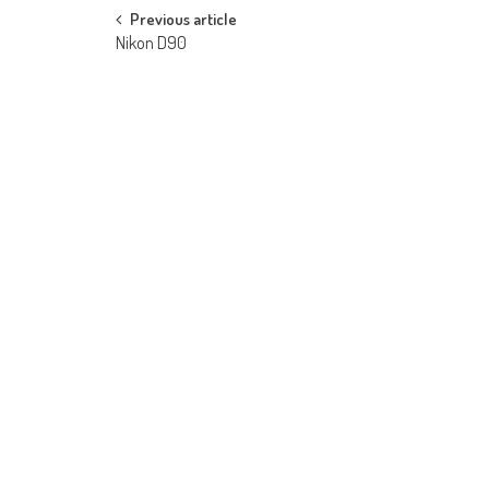
Post navigation
Previous article
Nikon D90