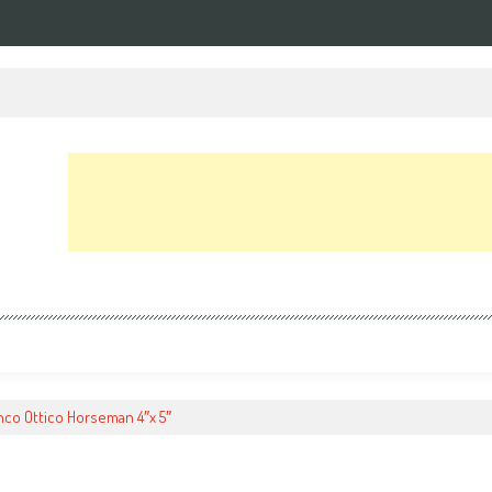
nco Ottico Horseman 4″x 5″