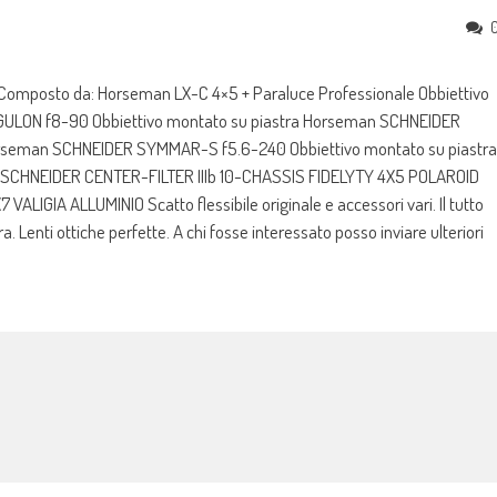
omposto da: Horseman LX-C 4×5 + Paraluce Professionale Obbiettivo
ULON f8-90 Obbiettivo montato su piastra Horseman SCHNEIDER
orseman SCHNEIDER SYMMAR-S f5.6-240 Obbiettivo montato su piastra
CHNEIDER CENTER-FILTER IIIb 10-CHASSIS FIDELYTY 4X5 POLAROID
GIA ALLUMINIO Scatto flessibile originale e accessori vari. Il tutto
Lenti ottiche perfette. A chi fosse interessato posso inviare ulteriori