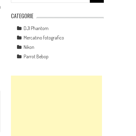
for:
0
CATEGORIE
DJI Phantom
Mercatino fotografico
Nikon
Parrot Bebop