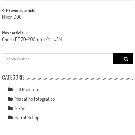
Post navigation
Previous article
Nikon D90
Next article
Canon EF 70-200mm f/4 L USM
Search
for:
CATEGORIE
DJI Phantom
Mercatino fotografico
Nikon
Parrot Bebop