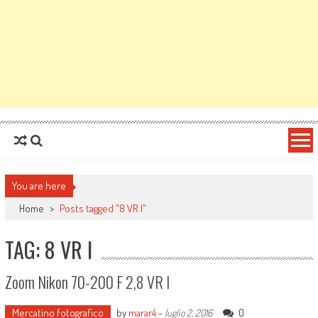
You are here
Home
>
Posts tagged "8 VR I"
TAG: 8 VR I
Zoom Nikon 70-200 F 2,8 VR I
Mercatino fotografico
by
marar4
-
0
luglio 2, 2016