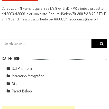
Cerco zoom Nikon&nbsp;70-200 f/2.8 AF-S ED IF VR G&nbsp;prodotto
dal 2003 al 2009 in ottimo stato. Oppure il&nbsp;70-200 f/2.8 AF-S ED IF
VRII N G anch ' esso usato. Nedo 347 6600327 nedodomizi@libero.it
Search
for:
CATEGORIE
DJI Phantom
Mercatino fotografico
Nikon
Parrot Bebop