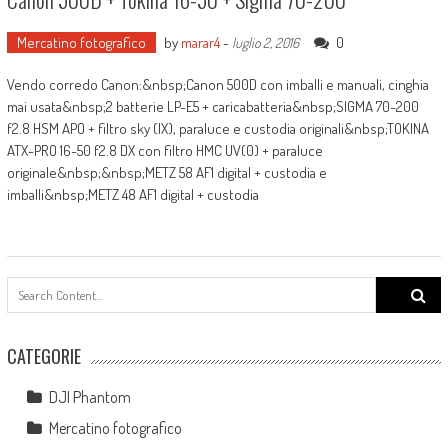
Mercatino fotografico
by
marar4
-
0
luglio 2, 2016
Vendo corredo Canon:&nbsp;Canon 500D con imballi e manuali, cinghia
mai usata&nbsp;2 batterie LP-E5 + caricabatteria&nbsp;SIGMA 70-200
f2.8 HSM APO + filtro sky (IX), paraluce e custodia originali&nbsp;TOKINA
ATX-PRO 16-50 f2.8 DX con filtro HMC UV(0) + paraluce
originale&nbsp;&nbsp;METZ 58 AF1 digital + custodia e
imballi&nbsp;METZ 48 AF1 digital + custodia
Search
for:
CATEGORIE
DJI Phantom
Mercatino fotografico