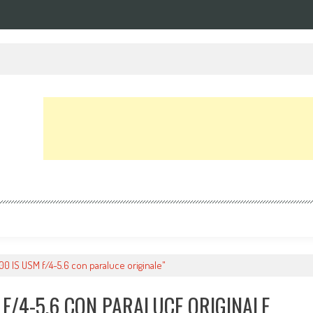
0 IS USM f/4-5.6 con paraluce originale"
 F/4-5.6 CON PARALUCE ORIGINALE