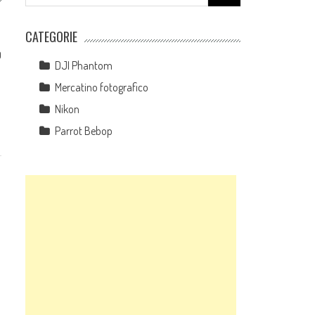
for:
CATEGORIE
0
DJI Phantom
Mercatino fotografico
Nikon
Parrot Bebop