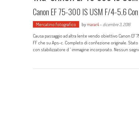
Canon EF 75-300 IS USM F/4-5.6 Con 
Mercatino fotografico
by
marar4
-
dicembre 3, 2016
Causa passaggio ad altra lente vendo obiettivo Canon EF 75-
FF che su Aps-c. Completo di confezione originale. Stato p
con stabilizzatore d ' immagine incorporato. Nessun segn