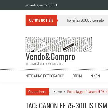
giovedì, agosto 6, 2026
Rolleiflex 60008 corredo
ULTIME NOTIZIE
Vendo&Compro
noi aggreghiamo e voi scegliete
MERCATINO FOTOGRAFICO
DRONI
NIKON
You are here
Home
>
Posts tagged "Canon EF 75-30
TAG: CANON EF 75-300 IS USM