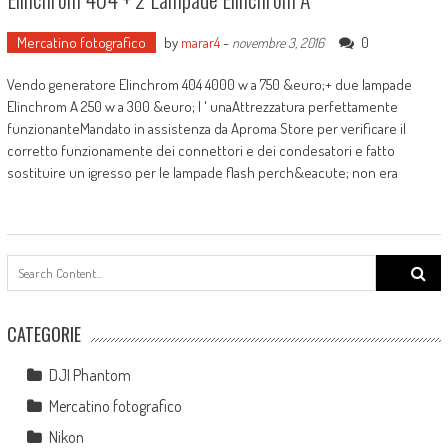
Mercatino fotografico
by
marar4
-
0
novembre 3, 2016
Vendo generatore Elinchrom 404 4000 w a 750 &euro;+ due lampade
Elinchrom A 250 w a 300 &euro; l ' unaAttrezzatura perfettamente
funzionanteMandato in assistenza da Aproma Store per verificare il
corretto funzionamente dei connettori e dei condesatori e fatto
sostituire un igresso per le lampade flash perch&eacute; non era
Search
for:
CATEGORIE
DJI Phantom
Mercatino fotografico
Nikon