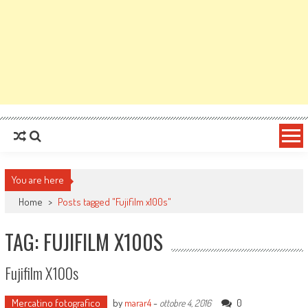
You are here
Home
>
Posts tagged "Fujifilm x100s"
TAG: FUJIFILM X100S
Fujifilm X100s
Mercatino fotografico
by
marar4
-
0
ottobre 4, 2016