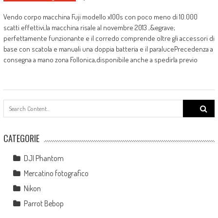
Vendo corpo macchina Fuji modello x100s con poco meno di 10.000
scatti effettivi,la macchina risale al novembre 2013 ,&egrave;
perfettamente funzionante e il corredo comprende oltre gli accessori di
base con scatola e manuali una doppia batteria e il paralucePrecedenza a
consegna a mano zona Follonica,disponibile anche a spedirla previo
Search
for:
CATEGORIE
DJI Phantom
Mercatino fotografico
Nikon
Parrot Bebop