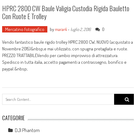
HPRC 2800 CW Baule Valigia Custodia Rigida Bauletto
Con Ruote E Trolley
Mercatino fotografico
by
marar4
-
0
luglio 2, 2016
Vendo fantastico baule rigido trolley HPRC 2800 CW, NUOVO (acquistato a
Novembre 2015)&nbsp;e mai utilizzato, con spugna pretagliata e ruote.
PREZZO TRATTABILEVendo per cambio improvviso di attrezzatura.
Spedisco in tutta italia, accetto pagamenti a contrassegno, bonifico e
paypal.&nbsp;
Search
for:
CATEGORIE
DJI Phantom