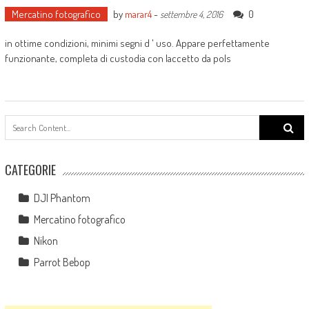
Mercatino fotografico
by
marar4
-
0
settembre 4, 2016
in ottime condizioni, minimi segni d ' uso. Appare perfettamente
funzionante, completa di custodia con laccetto da pols
Search
for:
CATEGORIE
DJI Phantom
Mercatino fotografico
Nikon
Parrot Bebop