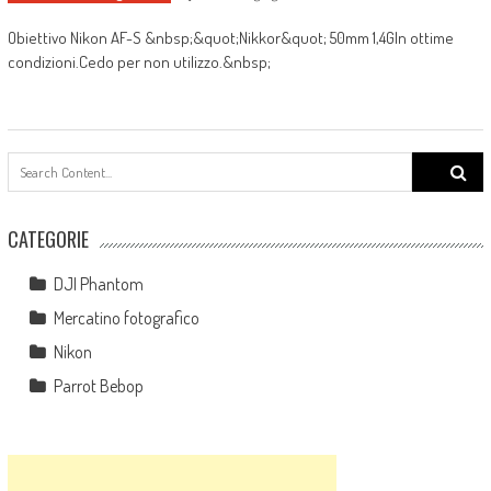
Obiettivo Nikon AF-S &nbsp;&quot;Nikkor&quot; 50mm 1,4GIn ottime
condizioni.Cedo per non utilizzo.&nbsp;
Search
for:
CATEGORIE
DJI Phantom
Mercatino fotografico
Nikon
Parrot Bebop