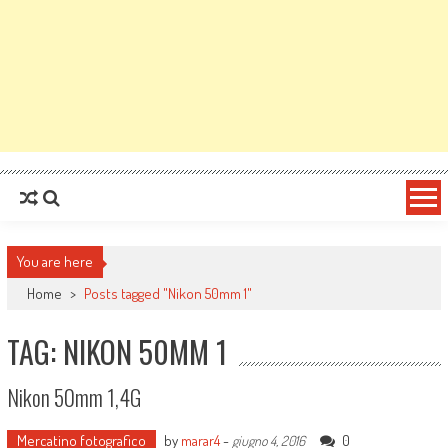
You are here
Home
>
Posts tagged "Nikon 50mm 1"
TAG: NIKON 50MM 1
Nikon 50mm 1,4G
Mercatino fotografico
by
marar4
-
0
giugno 4, 2016