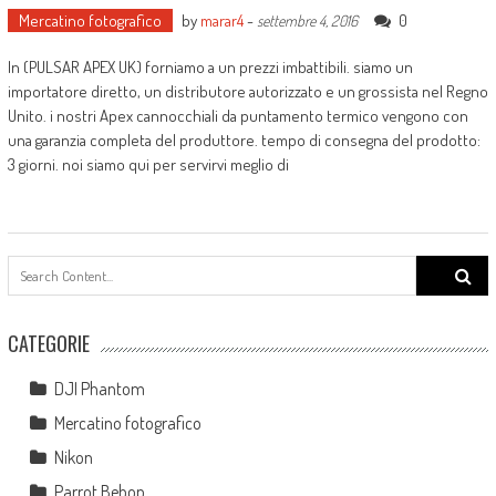
Mercatino fotografico
by
marar4
-
0
settembre 4, 2016
In (PULSAR APEX UK) forniamo a un prezzi imbattibili. siamo un
importatore diretto, un distributore autorizzato e un grossista nel Regno
Unito. i nostri Apex cannocchiali da puntamento termico vengono con
una garanzia completa del produttore. tempo di consegna del prodotto:
3 giorni. noi siamo qui per servirvi meglio di
Search
for:
CATEGORIE
DJI Phantom
Mercatino fotografico
Nikon
Parrot Bebop