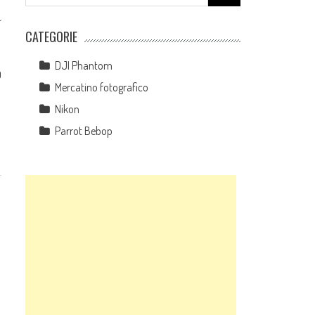
for:
CATEGORIE
DJI Phantom
0
Mercatino fotografico
Nikon
Parrot Bebop