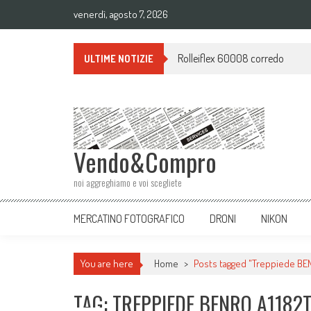
venerdì, agosto 7, 2026
Rolleiflex 60008 corredo
ULTIME NOTIZIE
Vendo&Compro
noi aggreghiamo e voi scegliete
MERCATINO FOTOGRAFICO
DRONI
NIKON
You are here
Home
>
Posts tagged "Treppiede BEN
TAG: TREPPIEDE BENRO A1182