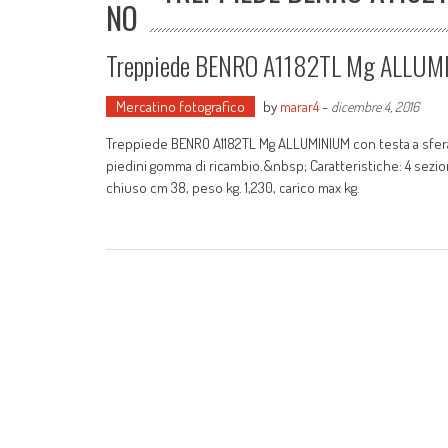
NO
Treppiede BENRO A1182TL Mg ALLUMI
Mercatino fotografico
by
marar4
-
dicembre 4, 2016
Treppiede BENRO A1182TL Mg ALLUMINIUM con testa a sfera N
piedini gomma di ricambio.&nbsp; Caratteristiche: 4 sezio
chiuso cm 38, peso kg. 1,230, carico max kg.