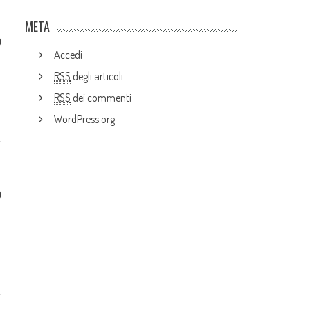
META
0
Accedi
RSS
degli articoli
RSS
dei commenti
WordPress.org
0