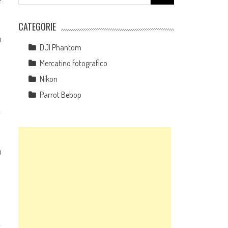
for:
CATEGORIE
0
DJI Phantom
Mercatino fotografico
Nikon
Parrot Bebop
0