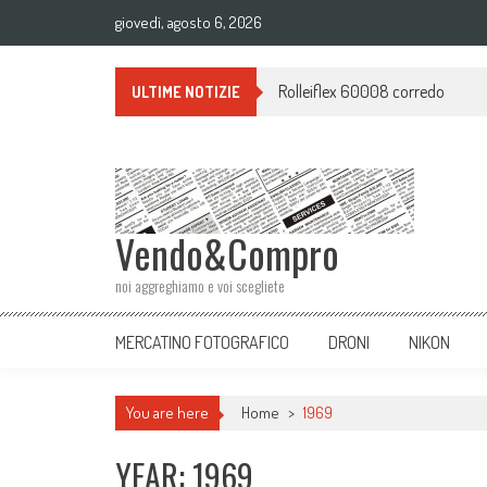
giovedì, agosto 6, 2026
Rolleiflex 60008 corredo
ULTIME NOTIZIE
Vendo&Compro
noi aggreghiamo e voi scegliete
MERCATINO FOTOGRAFICO
DRONI
NIKON
You are here
Home
>
1969
YEAR: 1969