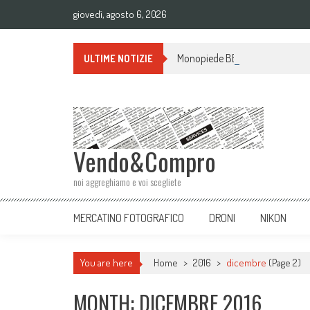
giovedì, agosto 6, 2026
Monopiede BENRO A38TD ALLUMI
ULTIME NOTIZIE
Vendo&Compro
noi aggreghiamo e voi scegliete
MERCATINO FOTOGRAFICO
DRONI
NIKON
You are here
Home
>
2016
>
dicembre
(Page 2)
MONTH: DICEMBRE 2016