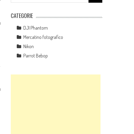
for:
CATEGORIE
0
DJI Phantom
0
Mercatino fotografico
Nikon
Parrot Bebop
0