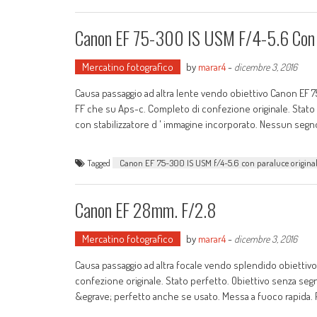
Canon EF 75-300 IS USM F/4-5.6 Con 
Mercatino fotografico
by
marar4
-
dicembre 3, 2016
Causa passaggio ad altra lente vendo obiettivo Canon EF 75-
FF che su Aps-c. Completo di confezione originale. Stato p
con stabilizzatore d ' immagine incorporato. Nessun segn
Tagged
Canon EF 75-300 IS USM f/4-5.6 con paraluce origina
Canon EF 28mm. F/2.8
Mercatino fotografico
by
marar4
-
dicembre 3, 2016
Causa passaggio ad altra focale vendo splendido obiettiv
confezione originale. Stato perfetto. Obiettivo senza segni 
&egrave; perfetto anche se usato. Messa a fuoco rapida.