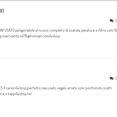
on
USATO paragonabile al nuovo completo di scatola, paraluce e filtro solo 1
bsp;marcoanticoli76@hotmail.com&nbsp;
I canon&nbsp;perfetto mai usato regalo errato solo pochissimi scatti
uce e tappi&nbsp;tel