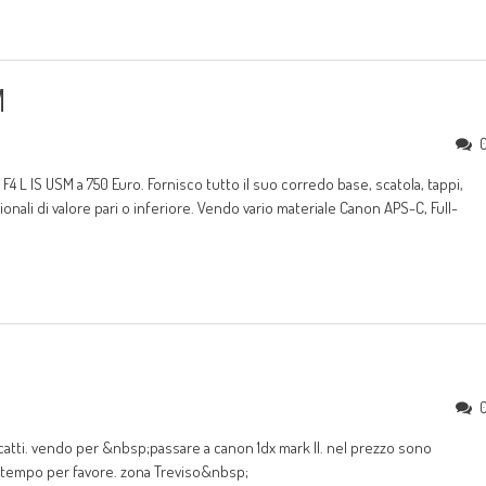
M
 L IS USM a 750 Euro. Fornisco tutto il suo corredo base, scatola, tappi,
nali di valore pari o inferiore. Vendo vario materiale Canon APS-C, Full-
scatti. vendo per &nbsp;passare a canon 1dx mark II. nel prezzo sono
i tempo per favore. zona Treviso&nbsp;