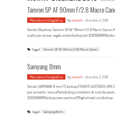
Tamron SP AF 90mm F/2.8 Macro Can
Mercatino fotografico
by
marar4
-
dicembre 3, 2016
Vendo Obiettivo Tamron SP AF 90mm f/2.8 Macro Canon MAI 
scatti per prova, regalo errato&nbsp;tel 3283588189&n
Tagged
Tamron SP AF 90mm f/2.8 Macro Canon
Samyang 8mm
Mercatino fotografico
by
marar4
-
dicembre 3, 2016
Vendo SAMYANG 8 mm F3.&nbsp;FISHEYE ASFERICO UMC CS I
per provarlo. vero affare&nbsp;completo di scatola paral
3283588189&nbsp;marcoanticoli76@hotmail.com&nbsp;
Tagged
Samyang 8mm