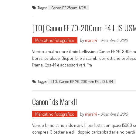
Tagged
Canon EF 28mm. f/2.8
[TO] Canon EF 70-200mm F4 L IS US
Mercatino fotografico
by
marar4
-
dicembre 2, 2016
Vendo a malincuore il mio bellissimo Canon EF 70-200mm F4
borsa, paraluce. Disponibile a scambi con ottiche professio
Frame, Eos-M e accessori vari. Tra
Tagged
[TO] Canon EF 70-200mm F4 L IS USM
Canon 1ds MarkII
Mercatino fotografico
by
marar4
-
dicembre 2, 2016
Vendo la mia canon 1ds mark II, perfetta con quasi 15000 
compresi 3 batterie ed il doppio caricabbatterie.no perd