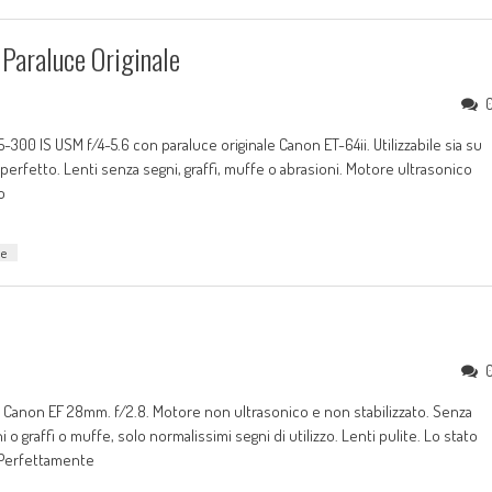
Paraluce Originale
300 IS USM f/4-5.6 con paraluce originale Canon ET-64ii. Utilizzabile sia su
erfetto. Lenti senza segni, graffi, muffe o abrasioni. Motore ultrasonico
o
le
o Canon EF 28mm. f/2.8. Motore non ultrasonico e non stabilizzato. Senza
o graffi o muffe, solo normalissimi segni di utilizzo. Lenti pulite. Lo stato
 Perfettamente