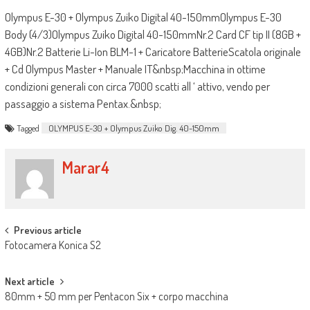
Olympus E-30 + Olympus Zuiko Digital 40-150mmOlympus E-30
Body (4/3)Olympus Zuiko Digital 40-150mmNr.2 Card CF tip II (8GB +
4GB)Nr.2 Batterie Li-Ion BLM-1 + Caricatore BatterieScatola originale
+ Cd Olympus Master + Manuale IT&nbsp;Macchina in ottime
condizioni generali con circa 7000 scatti all ‘ attivo, vendo per
passaggio a sistema Pentax.&nbsp;
Tagged
OLYMPUS E-30 + Olympus Zuiko Dig. 40-150mm
Marar4
Post navigation
Previous article
Fotocamera Konica S2
Next article
80mm + 50 mm per Pentacon Six + corpo macchina