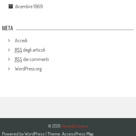
dicembre 1969
META
Accedi
RSS
degli articoli
RSS
dei commenti
WordPress.org
© 2026
Vendo&Compro
Powered by
WordPress
| Theme:
AccessPress Mag