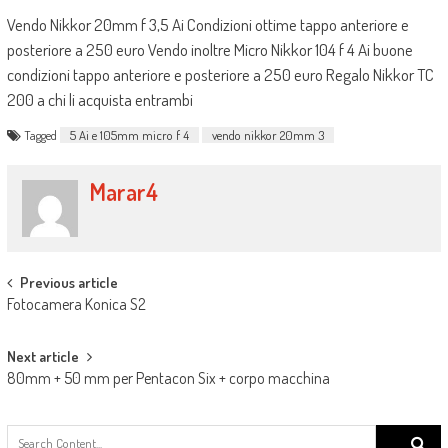
Vendo Nikkor 20mm f 3,5 Ai Condizioni ottime tappo anteriore e
posteriore a 250 euro Vendo inoltre Micro Nikkor 104 f 4 Ai buone
condizioni tappo anteriore e posteriore a 250 euro Regalo Nikkor TC
200 a chi li acquista entrambi
Tagged
5 Ai e 105mm micro f 4
vendo nikkor 20mm 3
Marar4
Post navigation
Previous article
Fotocamera Konica S2
Next article
80mm + 50 mm per Pentacon Six + corpo macchina
Search