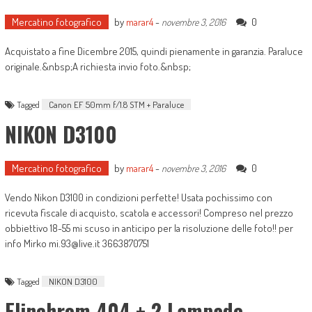
Mercatino fotografico
by
marar4
-
0
novembre 3, 2016
Acquistato a fine Dicembre 2015, quindi pienamente in garanzia. Paraluce
originale.&nbsp;A richiesta invio foto.&nbsp;
Tagged
Canon EF 50mm f/1.8 STM + Paraluce
NIKON D3100
Mercatino fotografico
by
marar4
-
0
novembre 3, 2016
Vendo Nikon D3100 in condizioni perfette! Usata pochissimo con
ricevuta fiscale di acquisto, scatola e accessori! Compreso nel prezzo
obbiettivo 18-55 mi scuso in anticipo per la risoluzione delle foto!! per
info Mirko mi.93@live.it 3663870751
Tagged
NIKON D3100
Elinchrom 404 + 2 Lampade