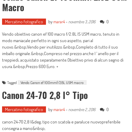
Macro
Mercatino fotografico
by
marar4
-
0
novembre 3, 2016
Vendo obiettivo canon ef 100 macro f/2.8L IS USM macro, tenuto in
modo maniacale perfetto in ogni suo aspetto, pari al
nuovo.&nbsp;Vendo per inutilizzo.&nbsp;Completo di tutto il suo
imballo originale.&nbsp;Compreso nel prezzo anche l ' anello per il
treppiedi, acquistato separatamente.Obiettivo privo di alcun segno di
usura.&nbsp;Prezzo 600 Euro. +
Tagged
Vendo Canon ef 100mmf/2.8L USM macro
Canon 24-70 2,8 I° Tipo
Mercatino fotografico
by
marar4
-
0
novembre 2, 2016
canon 24-70 2,8 I&deg; tipo con scatola e paraluce nuovopreferibile
consegna a mano&nbsp;