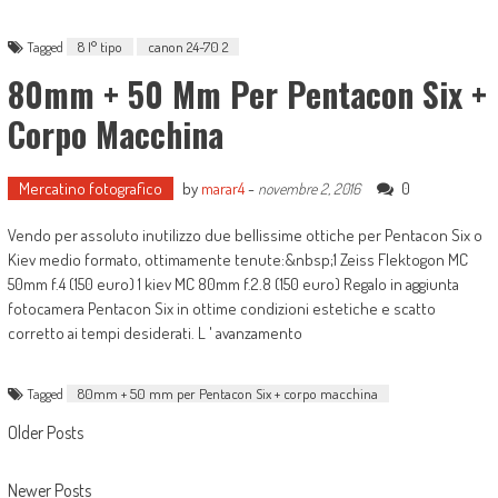
Tagged
8 I° tipo
canon 24-70 2
80mm + 50 Mm Per Pentacon Six +
Corpo Macchina
Mercatino fotografico
by
marar4
-
0
novembre 2, 2016
Vendo per assoluto inutilizzo due bellissime ottiche per Pentacon Six o
Kiev medio formato, ottimamente tenute:&nbsp;1 Zeiss Flektogon MC
50mm f.4 (150 euro) 1 kiev MC 80mm f.2.8 (150 euro) Regalo in aggiunta
fotocamera Pentacon Six in ottime condizioni estetiche e scatto
corretto ai tempi desiderati. L ' avanzamento
Tagged
80mm + 50 mm per Pentacon Six + corpo macchina
Posts navigation
Older Posts
Newer Posts