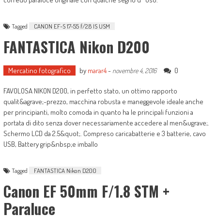
Tagged
CANON EF-S 17-55 f/2.8 IS USM
FANTASTICA Nikon D200
Mercatino fotografico
by
marar4
-
0
novembre 4, 2016
FAVOLOSA NIKON D200, in perfetto stato, un ottimo rapporto
qualit&agrave;-prezzo, macchina robusta e maneggevole ideale anche
per principianti, molto comoda in quanto ha le principali funzioni a
portata di dito senza dover necessariamente accedere al men&ugrave;.
Schermo LCD da 2.5&quot;. Compreso caricabatterie e 3 batterie, cavo
USB, Battery grip&nbsp;e imballo
Tagged
FANTASTICA Nikon D200
Canon EF 50mm F/1.8 STM +
Paraluce