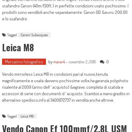
scafandro Canon (40m/130ft.) in perfette condizioni usato pochissimo. I
prodotti sono vendibili anche separatamente: Canon G12 &euro; 200,00
e lo scafandro
Tagged
Canon Subacquea
Leica M8
Mercatino fotografico
by
marar4
-
0
novembre 3, 2016
Vendo mirrorless Leica M8 in condizioni pari al nuovo,tenuta
magnificamente e usata davvero pochissime volte,ha garanzia polyphoto
risalente al 2009 (anno dell ' acquisto) &egrave; completa di scatola e
accessori di serie con documenti d ' acquisto. Scambio a mano gradito in
alternativo spedisco,info al 3400872737 in vendita anche altrove.
Tagged
Leica M8
Vendo Canon Ef 100mmf/2.8L USM