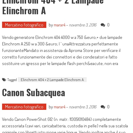
Elinchrom A
Mercatino fotografico
by
marar4
-
0
novembre 3, 2016
Vendo generatore Elinchrom 404 4000 w a 750 &euro;+ due lampade
Elinchrom A 250 w a 300 &euro; l ' unaAttrezzatura perfettamente
funzionanteMandato in assistenza da Aproma Store per verificare il
corretto funzionamente dei connettori e dei condesatori e fatto
sostituire un igresso per le lampade flash perch&eacute; non era
Tagged
Elinchrom 404 + 2 Lampade Elinchrom A
Canon Subacquea
Mercatino fotografico
by
marar4
-
0
novembre 3, 2016
Vendo Canon PowerShot G12 (n. matr.: 113051010484) completamente
accessoriata (cavi vari, caricabatteria, custodia in pelle) nella sua scatola
originale con libretti istruzione varie lingue. Vendo inoltre anche il suo