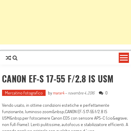
CANON EF-S 17-55 F/2.8 IS USM
Mercatino fotografico
by
marar4
-
0
novembre 4, 2016
Vendo usato, in ottime condizioni estetiche e perfettamente
funzionante, luminoso zoom&nbsp;CANON EF-S 17-55 f/2.8 IS
USM&nbsp;per fotocamere Canon EOS con sensore APS-C (cio&egrave;
non Full-Frame). Lenti pulitissime, autofocus e stabilizzatore efficienti. A
corredo paraluce originale con qualche segno d ' uso.